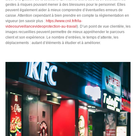
gestes à risques pouvant mener à des blessures pour le personnel. Elles
peuvent également aider à mieux comprendre d’éventuelles erreurs de
caisse. Attention cependant à bien prendre en compte la réglementation en
vigueur (en savoir plus :
https://www.cnil.fr/fr/la-
videosurveillancevideoprotection-au-travail
). D’un point de vue clientèle, les
images recueillies peuvent permettre de mieux appréhender le parcours
client et son expérience. Le nombre d’entrées, le temps d’attente, les
déplacements : autant d’éléments à étudier et à améliorer.