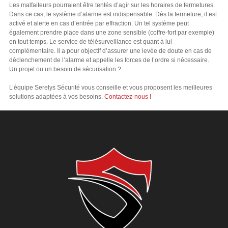
Les malfaiteurs pourraient être tentés d’agir sur les horaires de fermetures.
Dans ce cas, le système d’alarme est indispensable. Dès la fermeture, il est
activé et alerte en cas d’entrée par effraction. Un tel système peut
également prendre place dans une zone sensible (coffre-fort par exemple)
en tout temps. Le service de télésurveillance est quant à lui
complémentaire. Il a pour objectif d’assurer une levée de doute en cas de
déclenchement de l’alarme et appelle les forces de l’ordre si nécessaire.
Un projet ou un besoin de sécurisation ?
L’équipe Serelys Sécurité vous conseille et vous proposent les meilleures
solutions adaptées à vos besoins.
Contactez-nous !